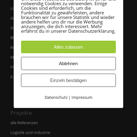
notwendig Cookies zu verwenden. Einige
Cookies sind erforderlich, um die
Lichtplanung
Funktionalität zu gewährleisten, andere
brauchen wir für unsere Statistik und wieder
Gebäudeautomation
andere helfen uns dir nur die Werbung
anzuzeigen, die dich interessiert. Mehr
Sicherheitstechnik
erfährst du in unserer Datenschutzerklärung.
Blitzschutz
Alles zulassen
Regenerative Energien
Medientechnik
Ablehnen
Förderanlagen
E-Mobilität
Einzeln bestätigen
Datenschutz
|
Impressum
Projekte
alle Referenzen
Logistik und Industrie